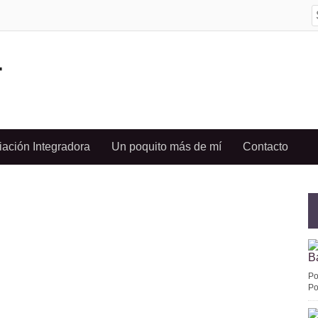
S
f
-
ación Integradora
Un poquito más de mí
Contacto
B
Po
Po