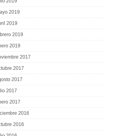
lio 2019
ayo 2019
bril 2019
ebrero 2019
nero 2019
oviembre 2017
ctubre 2017
gosto 2017
lio 2017
nero 2017
iciembre 2016
ctubre 2016
lio 2016