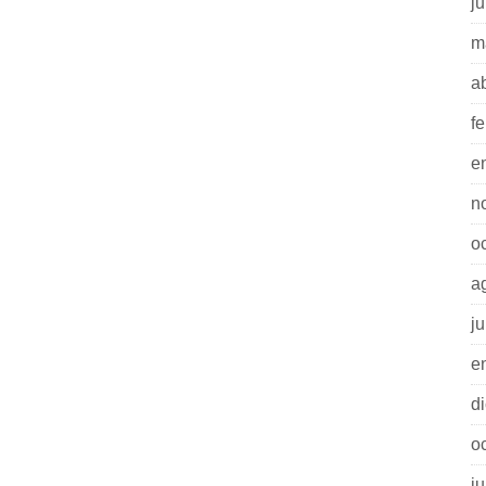
ju
m
a
f
e
n
o
a
ju
e
d
o
ju