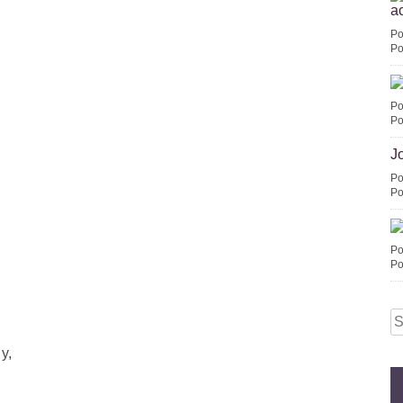
ac
Po
Po
Po
Po
J
Po
Po
Po
Po
S
fo
y,