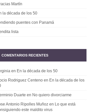
racias Martín
n la década de los 50
endiendo puentes con Panamá
ndita lista
COMENTARIOS RECIENTES
rginia
en
En la década de los 50
ocio Rodriguez Centeno
en
En la década de los
0
erminio Duarte
en
No quiero divorciarme
ose Antonio Ripolles Muñoz
en
Lo que está
onsiguiendo este maldito virus