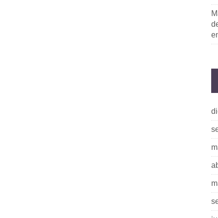
M
de
e
d
s
m
a
m
s