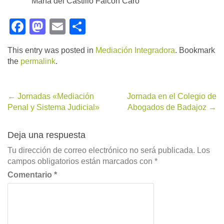
María del Castillo Falcón Caro
Facebook
Mastodon
Email
Compartir
This entry was posted in
Mediación Integradora
. Bookmark
the
permalink
.
Post
←
Jornadas «Mediación
Jornada en el Colegio de
Penal y Sistema Judicial»
Abogados de Badajoz
→
navigation
Deja una respuesta
Tu dirección de correo electrónico no será publicada.
Los
campos obligatorios están marcados con
*
Comentario
*